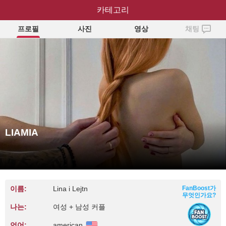
카테고리
LIAMIA
프로필
사진
영상
채팅
LIAMIA
이름:
Lina i Lejtn
FanBoost가
무엇인가요?
나는:
여성 + 남성 커플
언어:
american