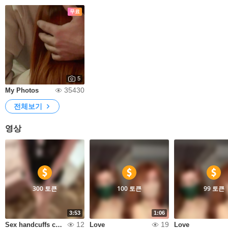
무료
5
35430
My Photos
전체보기
영상
300 토큰
100 토큰
99 토큰
3:53
1:06
12
19
Sex handcuffs cums in her pussy
Love
Love