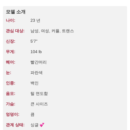
모델 소개
나이:
23 년
관심 대상:
남성, 여성, 커플, 트랜스
신장:
5'7"
무게:
104 lb
헤어:
빨간머리
눈:
파란색
인종:
백인
음모:
털 면도함
가슴:
큰 사이즈
엉덩이:
큼
관계 상태:
싱글