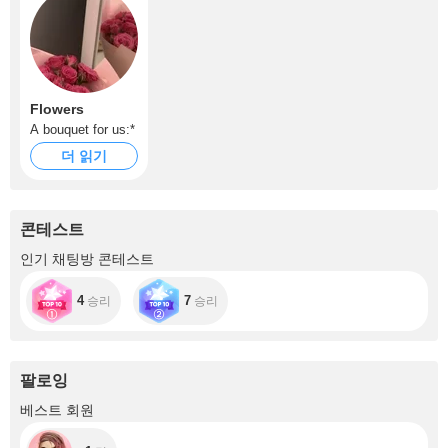
Flowers
A bouquet for us:*
더 읽기
콘테스트
인기 채팅방 콘테스트
4
7
승리
승리
팔로잉
+1
베스트 회원