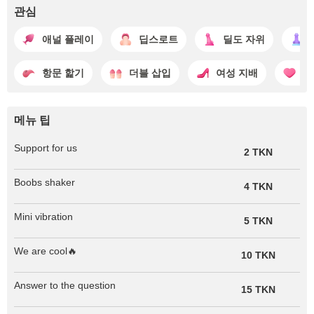
관심
애널 플레이
딥스로트
딜도 자위
항문 핥기
더블 삽입
여성 지배
성
메뉴 팁
Support for us
2 TKN
Boobs shaker
4 TKN
Mini vibration
5 TKN
We are cool🔥
10 TKN
Answer to the question
15 TKN