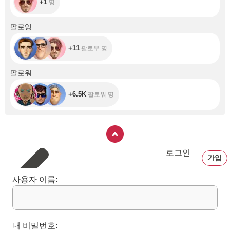
+1
명
+11
팔로잉
+11
팔로우 명
+6.5K
팔로워
+6.5K
팔로워 명
로그인
가입
사용자 이름:
내 비밀번호: